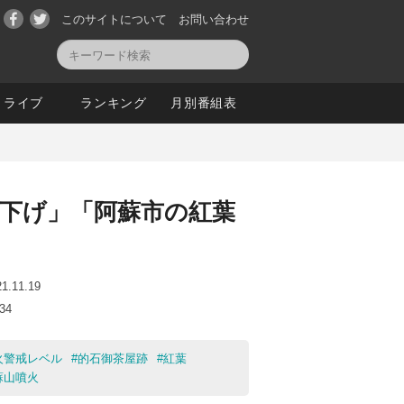
このサイトについて
お問い合わせ
ライブ
ランキング
月別番組表
」
引き下げ」「阿蘇市の紅葉
21.11.19
:34
火警戒レベル
#
的石御茶屋跡
#
紅葉
蘇山噴火