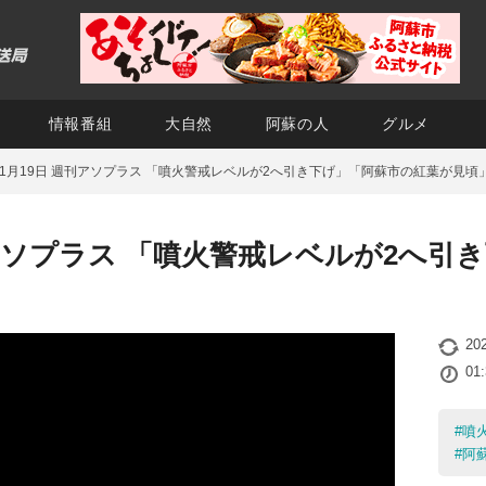
情報番組
大自然
阿蘇の人
グルメ
年11月19日 週刊アソプラス 「噴火警戒レベルが2へ引き下げ」「阿蘇市の紅葉が見頃
週刊アソプラス 「噴火警戒レベルが2へ
20
01
#
噴
#
阿