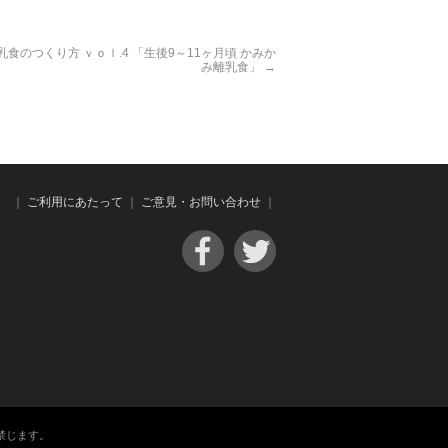
乳食のつくり方 ｖｏｌ.4 「生後9～11ヶ月頃 かみか
み離乳食」
→
｜
ご利用にあたって
｜
ご意見・お問い合わせ
｜
禁じます。