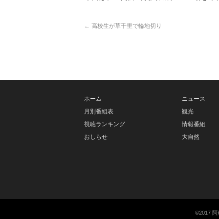
←
高校生が草千里で輪地切り
ホーム
ニュース
月別番組表
観光
視聴ランキング
情報番組
おしらせ
大自然
©201