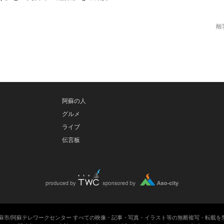
離
阿蘇の人
グルメ
ライブ
伝言板
7 阿蘇市/阿蘇テレワークセンター すべての映像・記事・写真・イラスト等の無断複写・転載を