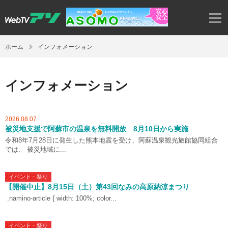
ホーム
インフォメーション
インフォメーション
2026.08.07
被災地支援で阿蘇市の温泉を無料開放 8月10日から実施
令和8年7月28日に発生した熊本地震を受け、阿蘇温泉観光旅館協同組合
では、 被災地域に...
2026.07.28
イベント・祭り
【開催中止】8月15日（土）第43回なみの高原納涼まつり
.namino-article { width: 100%; color...
2026.07.28
イベント・祭り