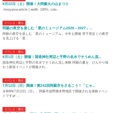
8月22日（土）開催！大阿蘇火の山まつり
.hinoyama-article { width: 100%; colo...
2026.07.15
イベント・祭り
阿蘇の夜空を楽しむ「星のミュージアム2026－2027」...
阿蘇の夜空を楽しむ「星のミュージアム」今年も開催 草千里近くの夜空
を見上げる「星...
2026.06.30
イベント・祭り
8月1日（土）開催！国造神社周辺と手野の名水でそうめん流...
国造神社周辺と手野の名水でそうめん流し体験 阿蘇の夏を、ひんやり味
わう散策イベントが開催され...
2026.06.19
イベント・祭り
7月12日（日）開催！第242回阿蘇市をさるこう！「じゃ...
令和8年7月12日（日）、阿蘇市波野楢木野地区で開催される体験イベン
トです🌿 ...
2026.06.17
イベント・祭り