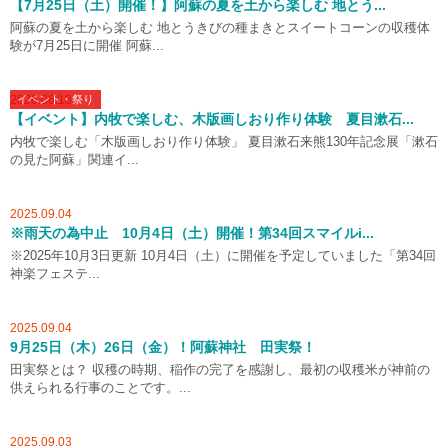
【7月25日（土）開催！】阿蘇の夏を土から楽しむ 地とう...
阿蘇の夏を土から楽しむ 地とうきびの種まきとスイートコーンの収穫体
験が7月25日に開催 阿蘇...
2026.06.13
イベント・祭り
【イベント】内牧で楽しむ、木版画しおり作り体験 夏目漱石...
内牧で楽しむ「木版画しおり作り体験」 夏目漱石来熊130年記念展「漱石
の見た阿蘇」関連イ...
2025.09.04
※雨天の為中止 10月4日（土）開催！第34回スマイルi...
※2025年10月3日更新 10月4日（土）に開催を予定していました「第34回
神楽フェステ...
2025.09.04
9月25日（木）26日（金）！阿蘇神社 田実祭！
田実祭とは？ 収穫の時期、稲作の完了を感謝し、最初の収穫米が神前の
供えられる行事のことです。...
2025.09.03