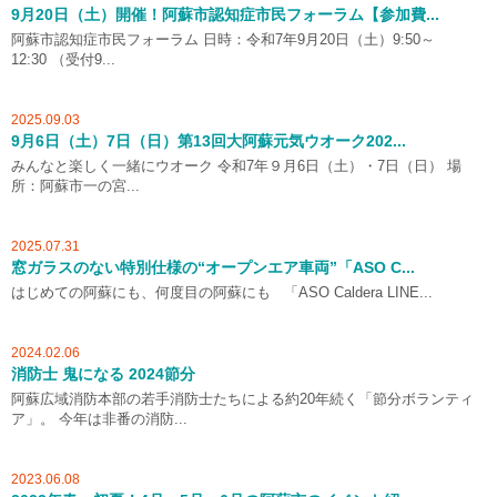
9月20日（土）開催！阿蘇市認知症市民フォーラム【参加費...
阿蘇市認知症市民フォーラム 日時：令和7年9月20日（土）9:50～
12:30 （受付9...
2025.09.03
9月6日（土）7日（日）第13回大阿蘇元気ウオーク202...
みんなと楽しく一緒にウオーク 令和7年９月6日（土）・7日（日） 場
所：阿蘇市一の宮...
2025.07.31
窓ガラスのない特別仕様の“オープンエア車両”「ASO C...
はじめての阿蘇にも、何度目の阿蘇にも 「ASO Caldera LINE...
2024.02.06
消防士 鬼になる 2024節分
阿蘇広域消防本部の若手消防士たちによる約20年続く「節分ボランティ
ア」。 今年は非番の消防...
2023.06.08