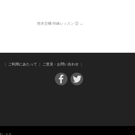
熊本交機 特練レッスン ②
→
｜
ご利用にあたって
｜
ご意見・お問い合わせ
｜
禁じます。