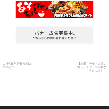
←
令和5年阿蘇市消防
【氷瀑】今年も古閑の
団出初式
滝ライトアップが始ま
りました！
→