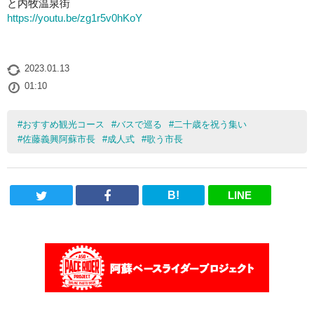
と内牧温泉街
https://youtu.be/zg1r5v0hKoY
2023.01.13
01:10
#
おすすめ観光コース
#
バスで巡る
#
二十歳を祝う集い
#
佐藤義興阿蘇市長
#
成人式
#
歌う市長
B!
LINE