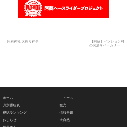
←
阿蘇神社 火振り神事
【阿蘇】ペンション村
のお洒落ベーカリー
→
ホーム
ニュース
月別番組表
観光
視聴ランキング
情報番組
おしらせ
大自然