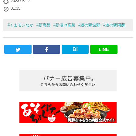
2023.03.17
01:35
#
くまモンなか
#
新商品
#
新漬け高菜
#
道の駅波野
#
道の駅阿蘇
B!
LINE