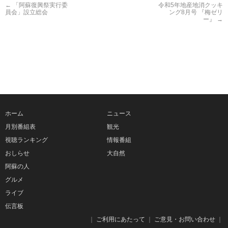
←
「阿蘇復興祭実行委
令和5年地産地消クッキ
員会」設立総会
ング8月号 『梅ゼリ
ー』
→
ホーム
ニュース
月別番組表
観光
視聴ランキング
情報番組
おしらせ
大自然
阿蘇の人
グルメ
ライブ
伝言板
｜
ご利用にあたって
｜
ご意見・お問い合わせ
｜