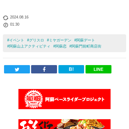
2024.08.16
01:30
#
イベント
#
グリスロ
#
ミヤガーデン
#
阿蘇デート
#
阿蘇山上アクティビティ
#
阿蘇恋
#
阿蘇門前町商店街
B!
LINE