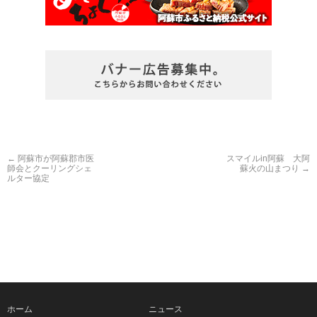
←
阿蘇市が阿蘇郡市医
スマイルin阿蘇 大阿
師会とクーリングシェ
蘇火の山まつり
→
ルター協定
ホーム
ニュース