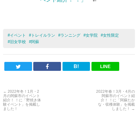
#
イベント
#
トレイルラン
#
ランニング
#
女学院
#
女性限定
#
旧女学校
#
阿蘇
B!
LINE
←
2022年冬！1月・2
2022年春！3月・4月の
月の阿蘇市のイベント
阿蘇市のイベント紹
紹介！ ！に「野焼き体
介！ ！に「阿蘇たか
験イベント」を掲載し
な・収穫体験」を掲載
ました！
しました！
→