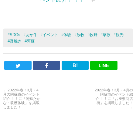
#
SDGs
#
あか牛
#
イベント
#
体験
#
放牧
#
牧野
#
草原
#
観光
#
野焼き
#
阿蘇
B!
LINE
←
2022年春！3月・4
2022年春！3月・4月の
月の阿蘇市のイベント
阿蘇市のイベント紹
紹介！ ！に「阿蘇たか
介！ ！に「お座敷商店
な・収穫体験」を掲載
街」を掲載しました！
しました！
→