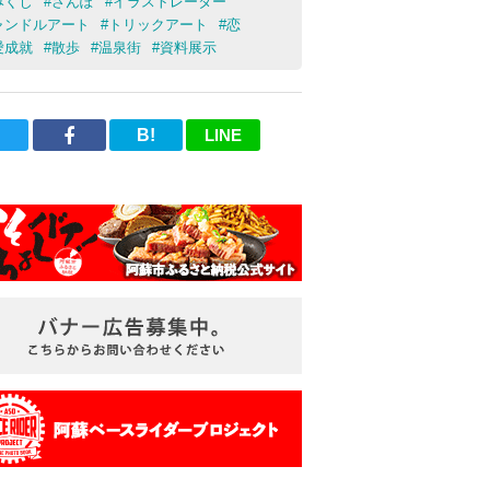
みくじ
#
さんぽ
#
イラストレーター
ャンドルアート
#
トリックアート
#
恋
愛成就
#
散歩
#
温泉街
#
資料展示
B!
LINE