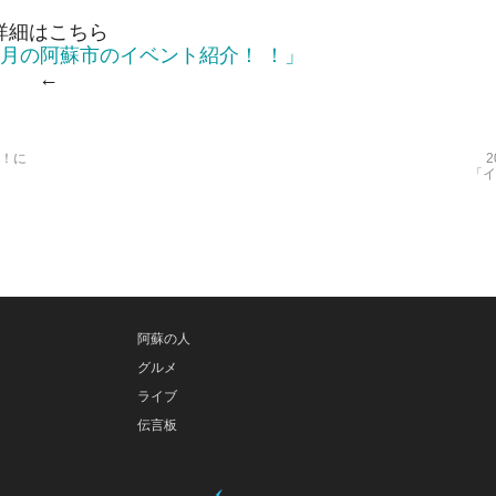
詳細はこちら
・4月の阿蘇市のイベント紹介！ ！」
←
 ！に
「イ
阿蘇の人
グルメ
ライブ
伝言板