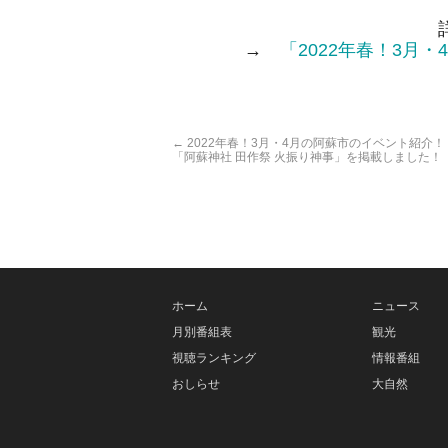
→
「2022年春！3月
←
2022年春！3月・4月の阿蘇市のイベント紹介！
「阿蘇神社 田作祭 火振り神事」を掲載しました！
ホーム
ニュース
月別番組表
観光
視聴ランキング
情報番組
おしらせ
大自然