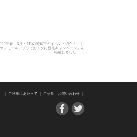
2022年春！3月・4月の阿蘇市のイベント紹介！ ！に
オンモールアプリでおトクに観光キャンペーン」を
掲載しました！
→
｜
ご利用にあたって
｜
ご意見・お問い合わせ
｜