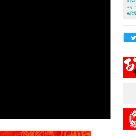
#
お
#
キ
#
恋