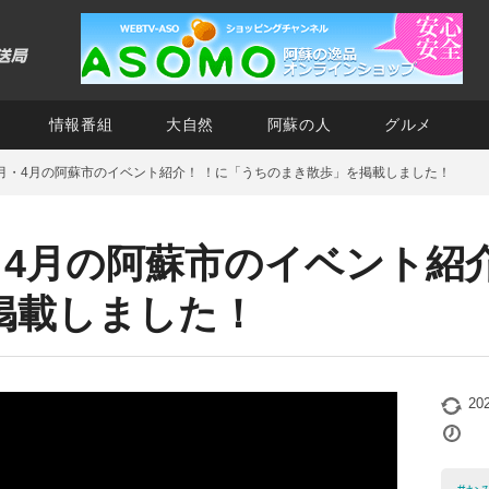
情報番組
大自然
阿蘇の人
グルメ
！3月・4月の阿蘇市のイベント紹介！ ！に「うちのまき散歩」を掲載しました！
月・4月の阿蘇市のイベント紹
掲載しました！
20