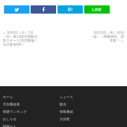
B!
LINE
←
9月6日（土）7日
9月25日（木）26日
（日）第13回大阿蘇元
（金）！阿蘇神社 田
気ウオーク2025開催！
実祭！
→
当日参加OK！
ホーム
ニュース
月別番組表
観光
視聴ランキング
情報番組
おしらせ
大自然
阿蘇の人