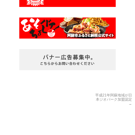
平成21年阿蘇地域が日
本ジオパーク加盟認定
→