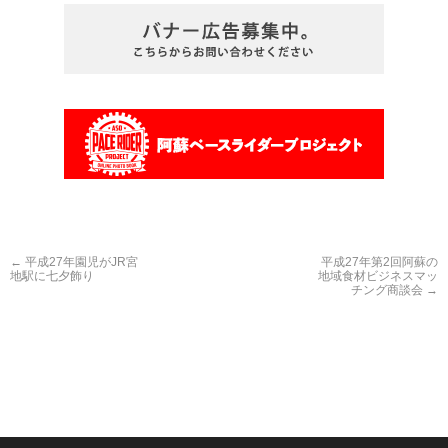
←
平成27年園児がJR宮
平成27年第2回阿蘇の
地駅に七夕飾り
地域食材ビジネスマッ
チング商談会
→