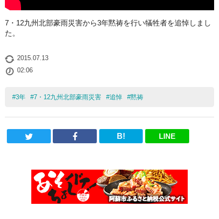
7・12九州北部豪雨災害から3年黙祷を行い犠牲者を追悼しまし
た。
2015.07.13
02:06
#
3年
#
7・12九州北部豪雨災害
#
追悼
#
黙祷
B!
LINE