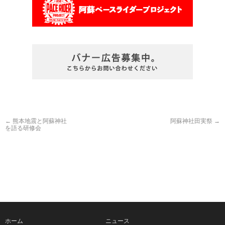
←
熊本地震と阿蘇神社
阿蘇神社田実祭
→
を語る研修会
ホーム
ニュース