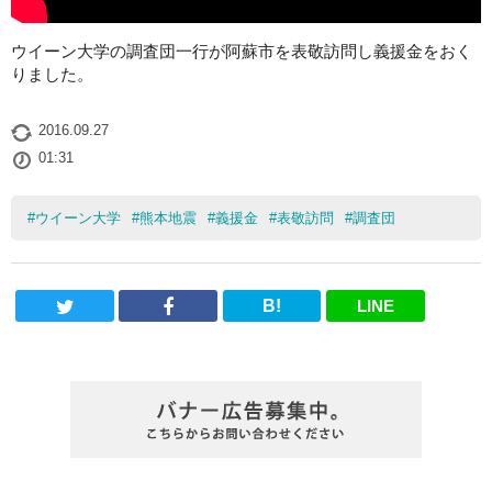
ウイーン大学の調査団一行が阿蘇市を表敬訪問し義援金をおく
りました。
2016.09.27
01:31
#
ウイーン大学
#
熊本地震
#
義援金
#
表敬訪問
#
調査団
B!
LINE