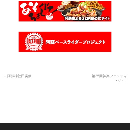
←
阿蘇神社田実祭
第25回神楽フェスティ
バル
→