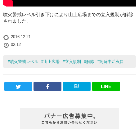
噴火警戒レベル引き下げにより山上広場までの立入規制が解除
されました。
2016.12.21
02:12
#
噴火警戒レベル
#
山上広場
#
立入規制
#
解除
#
阿蘇中岳火口
B!
LINE