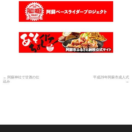
←
阿蘇神社で甘酒の仕
平成29年阿蘇市成人式
込み
→