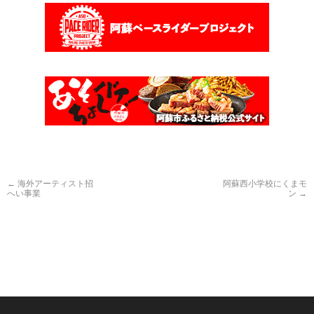
←
海外アーティスト招
阿蘇西小学校にくまモ
へい事業
ン
→