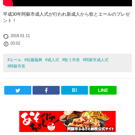
平成30年阿蘇市成人式が行われ新成人から歌とエールのプレゼ
ント！
2018.01.11
03:02
#
エール
#
佐藤義興
#
成人式
#
歌う市長
#
阿蘇市成人式
#
阿蘇市長
B!
LINE