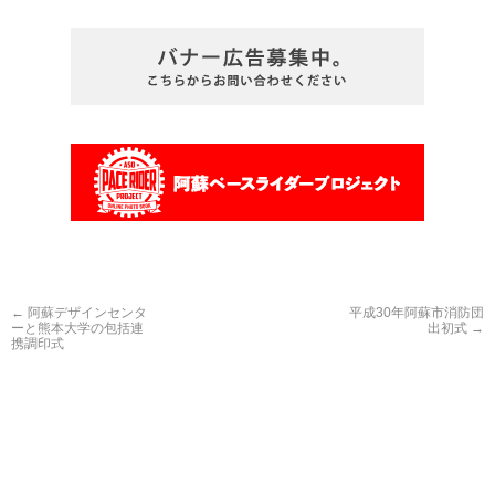
←
阿蘇デザインセンタ
平成30年阿蘇市消防団
ーと熊本大学の包括連
出初式
→
携調印式