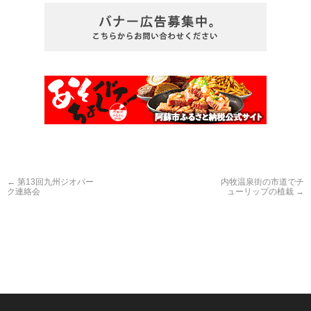
←
第13回九州ジオパー
内牧温泉街の市道でチ
ク連絡会
ューリップの植栽
→