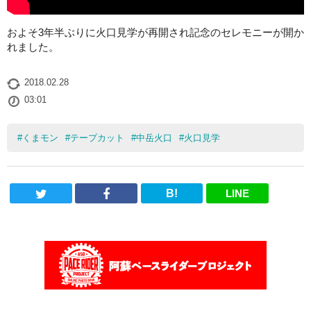
およそ3年半ぶりに火口見学が再開され記念のセレモニーが開か
れました。
2018.02.28
03:01
#
くまモン
#
テープカット
#
中岳火口
#
火口見学
B!
LINE