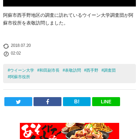
阿蘇市西手野地区の調査に訪れているウイーン大学調査団が阿
蘇市役所を表敬訪問しました。
2018.07.20
02:02
#
ウイーン大学
#
和田副市長
#
表敬訪問
#
西手野
#
調査団
#
阿蘇市役所
B!
LINE