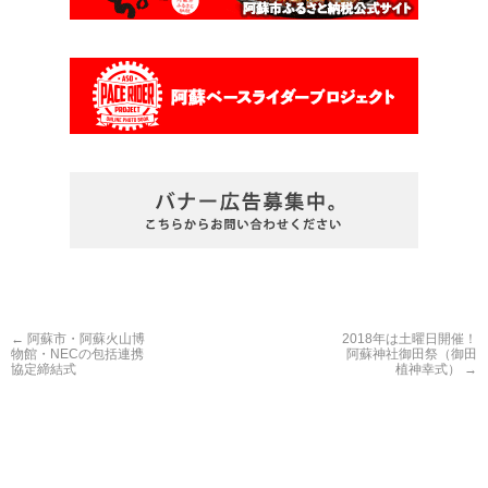
←
阿蘇市・阿蘇火山博
2018年は土曜日開催！
物館・NECの包括連携
阿蘇神社御田祭（御田
協定締結式
植神幸式）
→