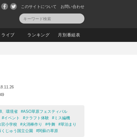
このサイトについて
お問い合わせ
ライブ
ランキング
月別番組表
18.11.26
:49
18、環境省
#
ASO草原フェスティバル
#
イベント
#
クラフト体験
#
ミス編機
の宮小学校
#
火消棒作り
#
牛舞
#
草泊まり
蘇くじゅう国立公園
#
阿蘇の草原