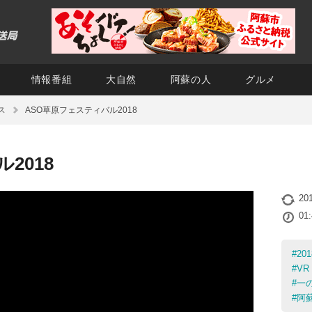
情報番組
大自然
阿蘇の人
グルメ
ス
ASO草原フェスティバル2018
2018
20
01
#
20
#
VR
#
一
#
阿