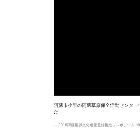
阿蘇市小里の阿蘇草原保全活動センターで
た。
←
2018阿蘇世界文化遺産登録推進シンポジウムin