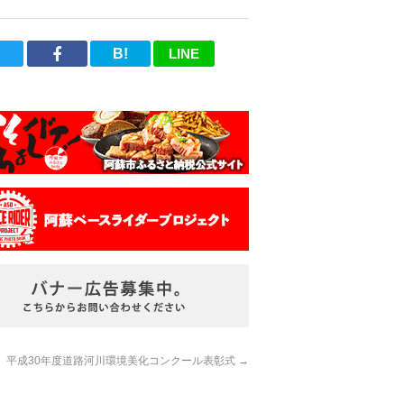
B!
LINE
平成30年度道路河川環境美化コンクール表彰式
→