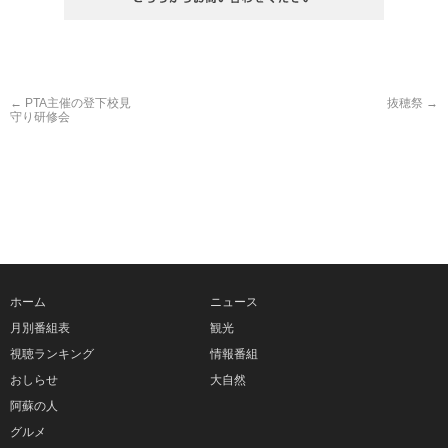
←
PTA主催の登下校見
抜穂祭
→
守り研修会
ホーム
ニュース
月別番組表
観光
視聴ランキング
情報番組
おしらせ
大自然
阿蘇の人
グルメ