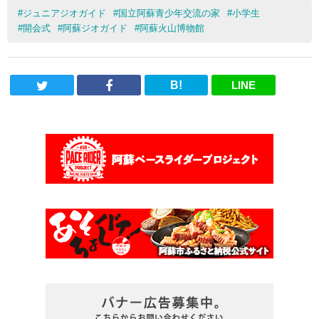
#
ジュニアジオガイド
#
国立阿蘇青少年交流の家
#
小学生
#
開会式
#
阿蘇ジオガイド
#
阿蘇火山博物館
B!
LINE