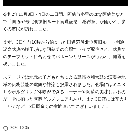
令和2年10月3日・4日の二日間、阿蘇市小里のはな阿蘇美など
で「国道57号北側復旧ルート開通記念 感謝祭」が開かれ、多
くの市民が訪れました。
まず、3日午前10時から始まった国道57号北側復旧ルート開通
記念式典の様子がはな阿蘇美の会場でライブ配信され、式典で
のテープカットに合わせてバルーンリリースが行われ、開通を
祝いました。
ステージでは地元の子どもたちによる鼓笛や和太鼓の演奏や地
域の伝統芸能の虎舞や神楽も披露されました。会場にはミニＳ
Ｌやボルダリング体験ができるコーナーや阿蘇の美味しいもの
が一堂に揃った阿蘇グルメフェアもあり、また3日夜には花火も
上がるなど、2日間多くの家族連れでにぎわいました。
2020.10.05