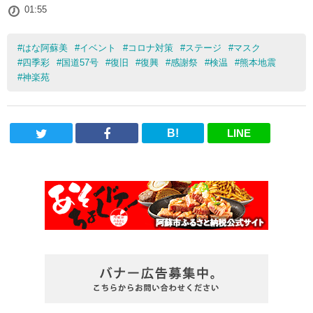
01:55
#
はな阿蘇美
#
イベント
#
コロナ対策
#
ステージ
#
マスク
#
四季彩
#
国道57号
#
復旧
#
復興
#
感謝祭
#
検温
#
熊本地震
#
神楽苑
B!
LINE