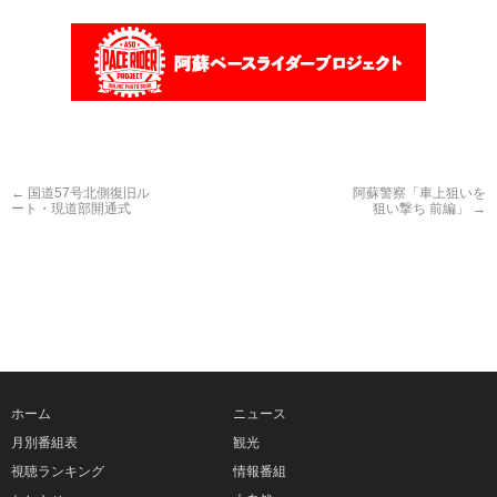
←
国道57号北側復旧ル
阿蘇警察「車上狙いを
ート・現道部開通式
狙い撃ち 前編」
→
ホーム
ニュース
月別番組表
観光
視聴ランキング
情報番組