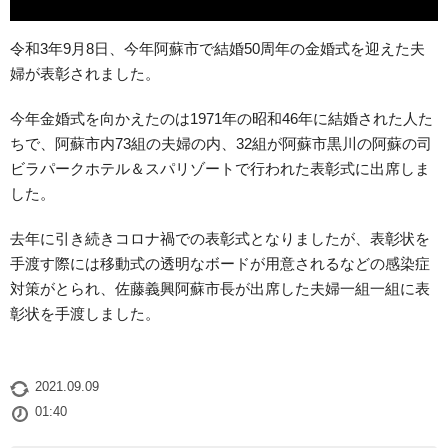
令和3年9月8日、今年阿蘇市で結婚50周年の金婚式を迎えた夫
婦が表彰されました。
今年金婚式を向かえたのは1971年の昭和46年に結婚された人た
ちで、阿蘇市内73組の夫婦の内、32組が阿蘇市黒川の阿蘇の司
ビラパークホテル＆スパリゾートで行われた表彰式に出席しま
した。
去年に引き続きコロナ禍での表彰式となりましたが、表彰状を
手渡す際には移動式の透明なボードが用意されるなどの感染症
対策がとられ、佐藤義興阿蘇市長が出席した夫婦一組一組に表
彰状を手渡しました。
2021.09.09
01:40