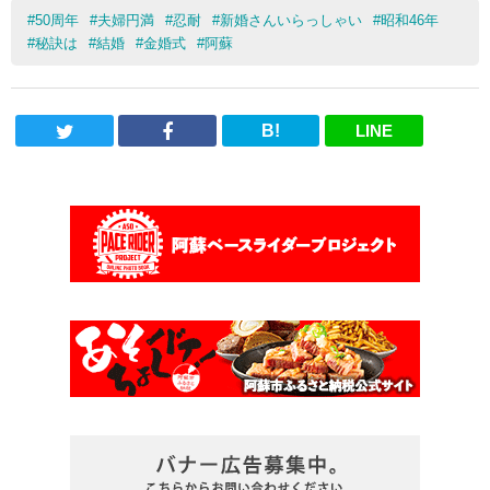
#
50周年
#
夫婦円満
#
忍耐
#
新婚さんいらっしゃい
#
昭和46年
#
秘訣は
#
結婚
#
金婚式
#
阿蘇
B!
LINE