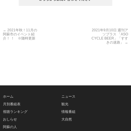
←
2021年秋！11月の
2021年9月10日 週刊ア
阿蘇市のイベント紹
ソプラス 「ASO
介！ ！ ※随時更新
CYCLE BEER」「すす
きの迷路」
→
ホーム
ニュース
月別番組表
観光
視聴ランキング
情報番組
おしらせ
大自然
阿蘇の人