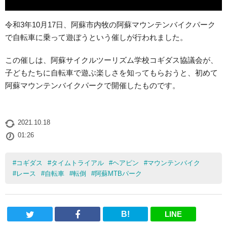
令和3年10月17日、阿蘇市内牧の阿蘇マウンテンバイクパーク
で自転車に乗って遊ぼうという催しが行われました。
この催しは、阿蘇サイクルツーリズム学校コギダス協議会が、
子どもたちに自転車で遊ぶ楽しさを知ってもらおうと、初めて
阿蘇マウンテンバイクパークで開催したものです。
2021.10.18
01:26
#
コギダス
#
タイムトライアル
#
ヘアピン
#
マウンテンバイク
#
レース
#
自転車
#
転倒
#
阿蘇MTBパーク
B!
LINE