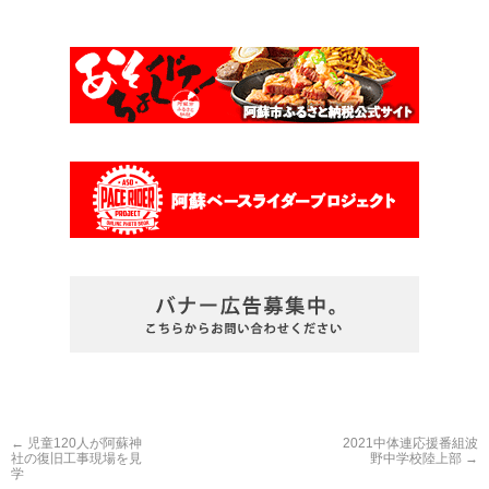
←
児童120人が阿蘇神
2021中体連応援番組波
社の復旧工事現場を見
野中学校陸上部
→
学