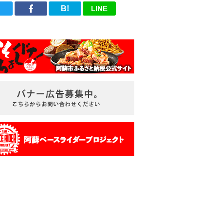
B!
LINE