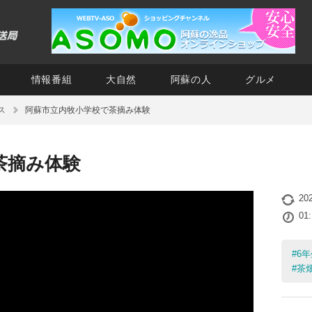
情報番組
大自然
阿蘇の人
グルメ
ス
阿蘇市立内牧小学校で茶摘み体験
茶摘み体験
20
01
#
6年
#
茶