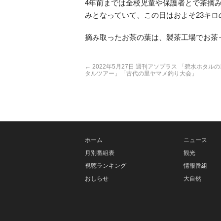
4年前までは全校児童や保護者とで茶摘
みとなっていて、この日はおよそ23キ
摘み取ったお茶の葉は、製茶工場でお茶
←
2022年5月27日 週刊アソプラス 「碧水ホタル
タルツアー」「古代の里ヤマメ釣り大会」
ホーム
ニュース
月別番組表
観光
視聴ランキング
情報番組
おしらせ
大自然