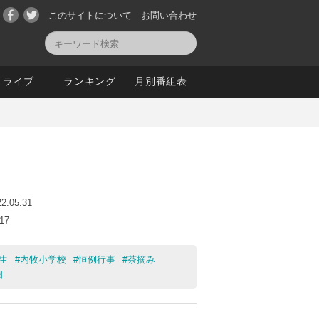
このサイトについて
お問い合わせ
ライブ
ランキング
月別番組表
22.05.31
:17
生
#
内牧小学校
#
恒例行事
#
茶摘み
畑