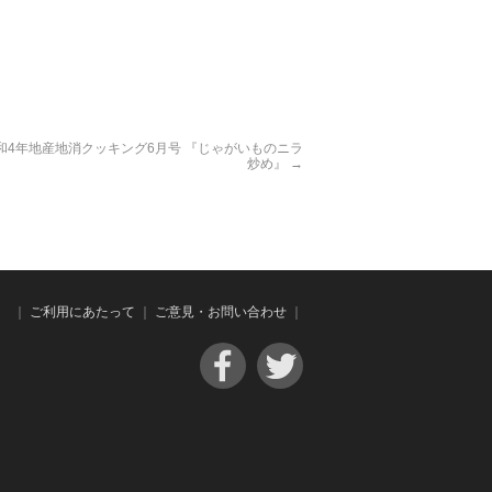
和4年地産地消クッキング6月号 『じゃがいものニラ
炒め』
→
｜
ご利用にあたって
｜
ご意見・お問い合わせ
｜