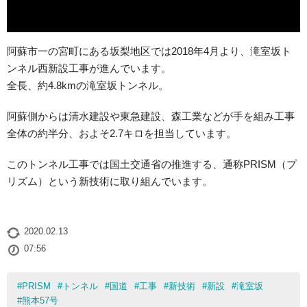
阿蘇市一の宮町にある坂梨地区では2018年4月より、滝室坂ト
ンネル西新設工事が進んでいます。
全長、約4.8kmの滝室坂トンネル。
阿蘇側からは清水建設や東急建設、森工業などが手を組み工事
全体の約半分、およそ2.7キロを担当しています。
このトンネル工事では国土交通省の推進する、通称PRISM（プ
リズム）という新技術に取り組んでいます。
2020.02.13
07:56
#
PRISM
#
トンネル
#
国道
#
工事
#
新技術
#
新設
#
滝室坂
#
熊本57号