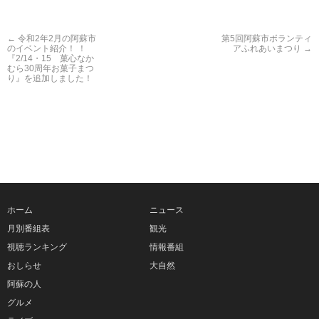
←
令和2年2月の阿蘇市
第5回阿蘇市ボランティ
のイベント紹介！ ！
アふれあいまつり
→
『2/14・15 菓心なか
むら30周年お菓子まつ
り』を追加しました！
ホーム
ニュース
月別番組表
観光
視聴ランキング
情報番組
おしらせ
大自然
阿蘇の人
グルメ