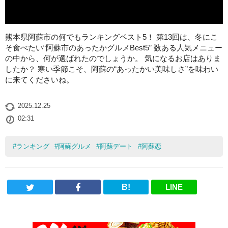
熊本県阿蘇市の何でもランキングベスト5！ 第13回は、冬にこ
そ食べたい“阿蘇市のあったかグルメBest5” 数ある人気メニュー
の中から、何が選ばれたのでしょうか。 気になるお店はありま
したか？ 寒い季節こそ、阿蘇の“あったかい美味しさ”を味わい
に来てくださいね。
2025.12.25
02:31
#
ランキング
#
阿蘇グルメ
#
阿蘇デート
#
阿蘇恋
B!
LINE