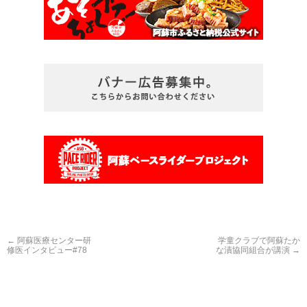
←
阿蘇医療センター研
学童クラブで阿蘇たか
修医インタビュー#78
な漬協同組合が講演
→