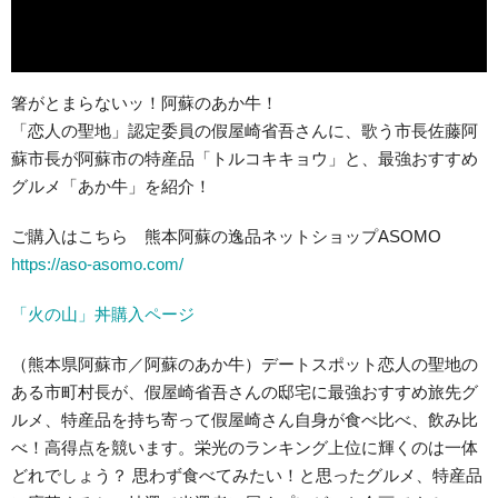
箸がとまらないッ！阿蘇のあか牛！
「恋人の聖地」認定委員の假屋崎省吾さんに、歌う市長佐藤阿
蘇市長が阿蘇市の特産品「トルコキキョウ」と、最強おすすめ
グルメ「あか牛」を紹介！
ご購入はこちら 熊本阿蘇の逸品ネットショップASOMO
https://aso-asomo.com/
「火の山」丼購入ページ
（熊本県阿蘇市／阿蘇のあか牛）デートスポット恋人の聖地の
ある市町村長が、假屋崎省吾さんの邸宅に最強おすすめ旅先グ
ルメ、特産品を持ち寄って假屋崎さん自身が食べ比べ、飲み比
べ！高得点を競います。栄光のランキング上位に輝くのは一体
どれでしょう？ 思わず食べてみたい！と思ったグルメ、特産品