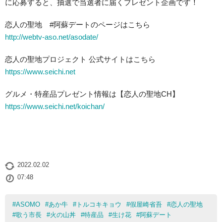
に応募すると、抽選で当選者に届くプレゼント企画です！
恋人の聖地 #阿蘇デートのページはこちら
http://webtv-aso.net/asodate/
恋人の聖地プロジェクト 公式サイトはこちら
https://www.seichi.net
グルメ・特産品プレゼント情報は【恋人の聖地CH】
https://www.seichi.net/koichan/
2022.02.02
07:48
#
ASOMO
#
あか牛
#
トルコキキョウ
#
假屋崎省吾
#
恋人の聖地
#
歌う市長
#
火の山丼
#
特産品
#
生け花
#
阿蘇デート