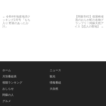
←
令和4年地産地消ク
【阿蘇市#2】假屋崎省
ッキング2月号 『もち
吾のおらが町の名物グ
入り 野菜のあったか
ランプリ！阿蘇天然ア
汁』
イス【恋人の聖地】
→
ホーム
ニュース
月別番組表
観光
視聴ランキング
情報番組
おしらせ
大自然
阿蘇の人
グルメ