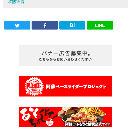
#
阿蘇市長
B!
LINE