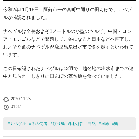
令和2年11月16日、阿蘇市一の宮町中通りの田んぼで、ナベヅ
ルが確認されました。
ナベヅルは全長およそ1メートルの小型のツルで、中国・ロシ
ア・モンゴルなどで繁殖して、冬になると日本などへ南下し、
およそ９割のナベヅルが鹿児島県出水市で冬を越すといわれて
います。
この日確認されたナベヅルは12羽で、越冬地の出水市までの途
中と見られ、しきりに田んぼの落ち穂を食べていました。
2020.11.25
01:32
#
ナベヅル
#
冬の使者
#
渡り鳥
#
田んぼ
#
自然
#
阿蘇
#
鶴