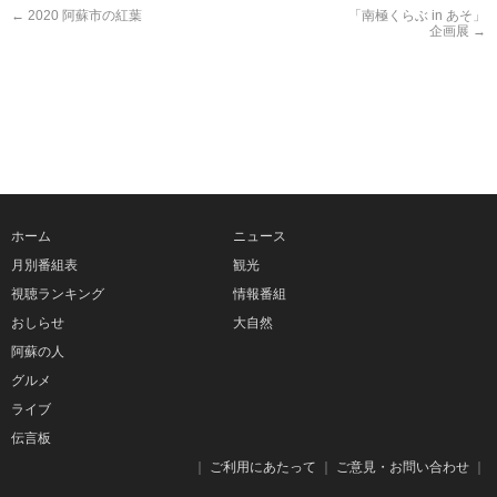
←
2020 阿蘇市の紅葉
「南極くらぶ in あそ」
企画展
→
ホーム
ニュース
月別番組表
観光
視聴ランキング
情報番組
おしらせ
大自然
阿蘇の人
グルメ
ライブ
伝言板
｜
ご利用にあたって
｜
ご意見・お問い合わせ
｜