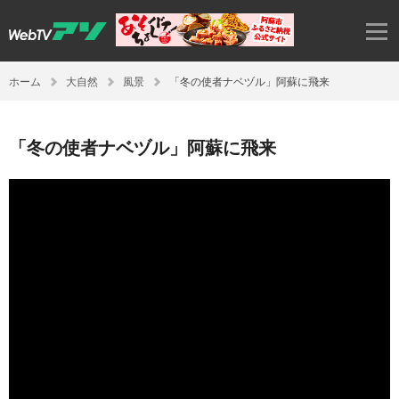
ホーム
大自然
風景
「冬の使者ナベヅル」阿蘇に飛来
「冬の使者ナベヅル」阿蘇に飛来