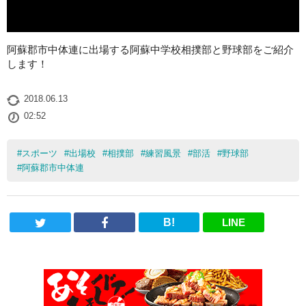
阿蘇郡市中体連に出場する阿蘇中学校相撲部と野球部をご紹介
します！
2018.06.13
02:52
#
スポーツ
#
出場校
#
相撲部
#
練習風景
#
部活
#
野球部
#
阿蘇郡市中体連
B!
LINE