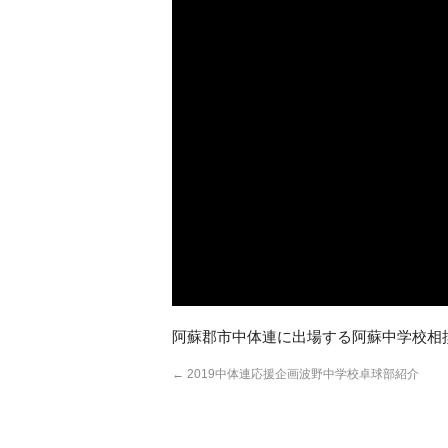
阿蘇郡市中体連に出場する阿蘇中学校相
←
2019中体連応援企画波野中学校卓球部紹介