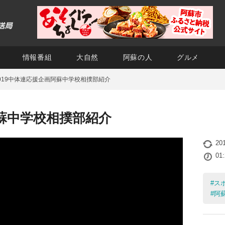
情報番組
大自然
阿蘇の人
グルメ
019中体連応援企画阿蘇中学校相撲部紹介
阿蘇中学校相撲部紹介
20
01
#
ス
#
阿