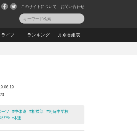
このサイトについて
お問い合わせ
ライブ
ランキング
月別番組表
19.06.19
:23
ポーツ
#
中体連
#
相撲部
#
阿蘇中学校
蘇郡市中体連