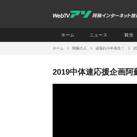
ホーム
ニュース
観光
ホーム
阿蘇の人
頑張れ小中高生！
2
2019中体連応援企画