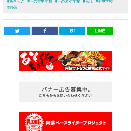
#
あそっこ
#
一の宮中学校
#
一の宮小学校
#
光れ
#
小中学校
#
阿蘇
B!
LINE