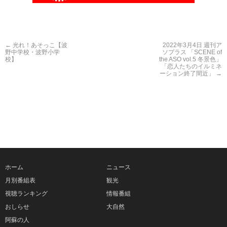
←
光れ！あそっこ【波
2022年3月4日 週刊ア
野中学校・波野小学
ソプラス 「SCENE of
校】
the ASO vol.5 冬景色」
「恋人たちのイルミネ
ーション終了間近」
→
ホーム
ニュース
月別番組表
観光
視聴ランキング
情報番組
おしらせ
大自然
阿蘇の人