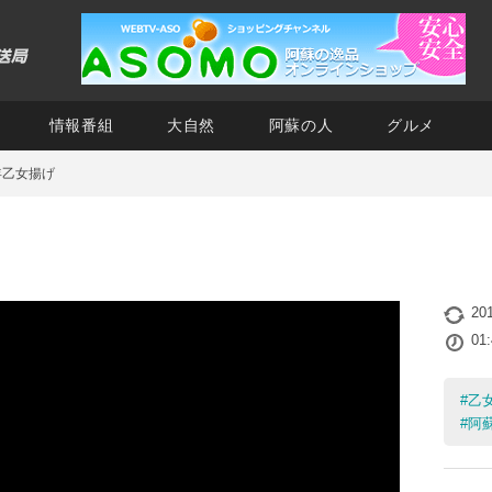
情報番組
大自然
阿蘇の人
グルメ
年乙女揚げ
20
01
#
乙
#
阿