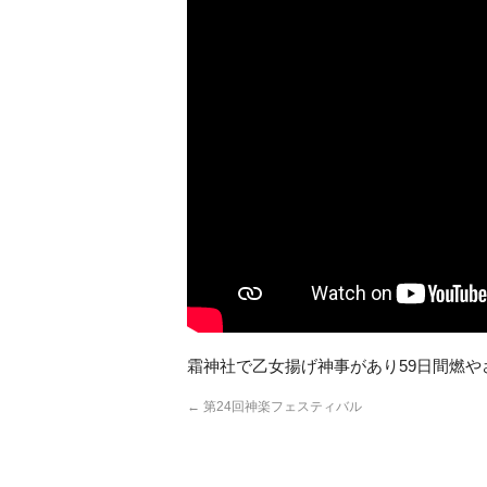
霜神社で乙女揚げ神事があり59日間燃
←
第24回神楽フェスティバル