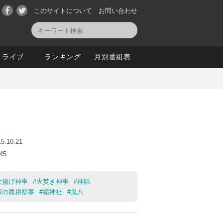
このサイトについて
お問い合わせ
ライブ
ランキング
月別番組表
15.10.21
:45
女揚げ神事
#
火焚き神事
#
神話
蘇の農耕祭事
#
霜神社
#
鬼八