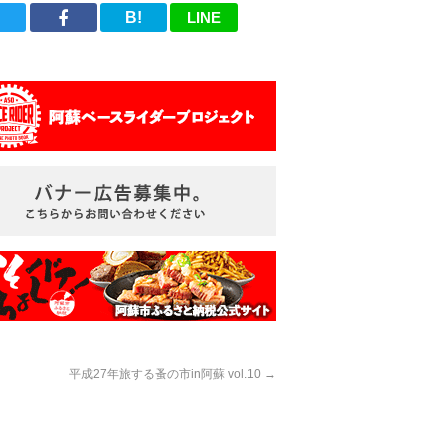
B!
LINE
平成27年旅する蚤の市in阿蘇 vol.10
→