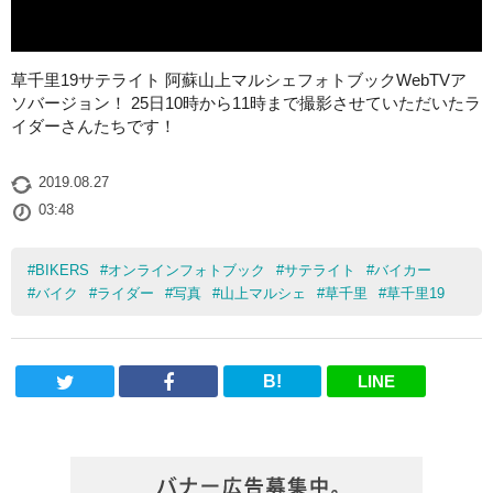
草千里19サテライト 阿蘇山上マルシェフォトブックWebTVア
ソバージョン！ 25日10時から11時まで撮影させていただいたラ
イダーさんたちです！
2019.08.27
03:48
#
BIKERS
#
オンラインフォトブック
#
サテライト
#
バイカー
#
バイク
#
ライダー
#
写真
#
山上マルシェ
#
草千里
#
草千里19
B!
LINE