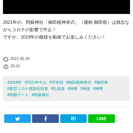
2021年の、阿蘇神社「御田植神幸式」（通称 御田祭）は残念な
がらコロナの影響で中止！
ですが、2019年の模様を動画でお楽しみください！
2021.06.29
20:43
#
2019年
#
2021年中止
#
宇奈利
#
御田植神幸式
#
御田祭
#
新型コロナ感染症対策
#
白装束
#
神事
#
神楽
#
神輿
#
阿蘇デート
#
阿蘇神社
B!
LINE