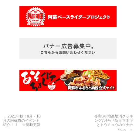
←
2021年秋！9月・10
令和3年地産地消クッキ
月の阿蘇市のイベント
ング7月号『新タマネギ
紹介！ ！ ※随時更新
とトウミョウのツナナ
ムル』
→