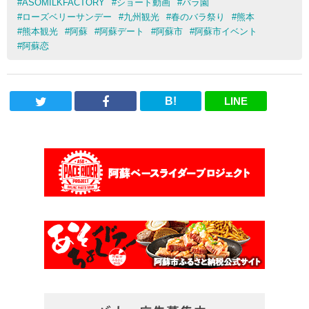
#
ASOMILKFACTORY
#
ショート動画
#
バラ園
#
ローズベリーサンデー
#
九州観光
#
春のバラ祭り
#
熊本
#
熊本観光
#
阿蘇
#
阿蘇デート
#
阿蘇市
#
阿蘇市イベント
#
阿蘇恋
B!
LINE