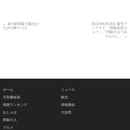
←
道の駅阿蘇で園児が
2022年6月24日 週刊ア
七夕の飾りつけ
ソプラス 「阿蘇高原カ
レー」「阿蘇の山でみ
ちなおし」
→
ホーム
ニュース
月別番組表
観光
視聴ランキング
情報番組
おしらせ
大自然
阿蘇の人
グルメ