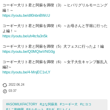
コーギー犬リト君と阿蘇を満喫（3）～ヒバリグリルモーニング
編！～
https://youtu.be/dIl0nbnBWcU
コーギー犬リト君と阿蘇を満喫（4）～お母さんと芋堀に行った
よ編！～
https://youtu.be/uh4tcfa3n5k
コーギー犬リト君と阿蘇を満喫（5）犬フェスに行ったよ！編
https://youtu.be/Q0MQIwVNG0g
コーギー犬リト君と阿蘇を満喫（6）～女子大生キャンプ飯乱入
編2～
https://youtu.be/4-MnjEC1vLY
2022.06.24
03:37
#
ASOMILKFACTORY
#
はな阿蘇美
#
コーギー犬
#
ヒヨコ
#
ミニ動物園
#
モルモット
#
ヤギ
#
リトくん