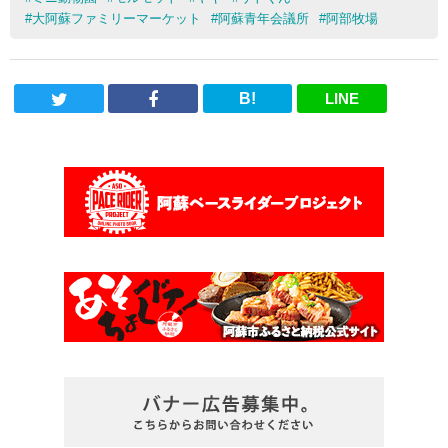
#
大阿蘇ファミリーマーケット
#
阿蘇青年会議所
#
阿部牧場
B!
LINE