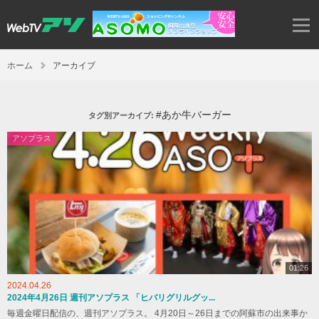
ホーム
アーカイブ
#あか牛バーガー
タグ別アーカイブ:
アソプラス
01:26
2024.04.26
2024年4月26日 週刊アソプラス 「ヒバリグリルグッ...
毎週金曜日配信の、週刊アソプラス。 4月20日～26日までの阿蘇市の出来事か