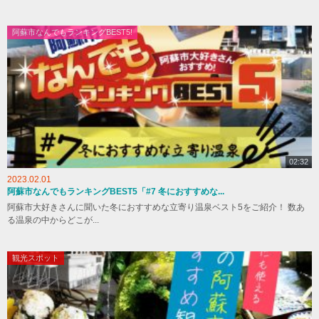
阿蘇市なんでもランキングBEST5!
02:32
2023.02.01
阿蘇市なんでもランキングBEST5「#7 冬におすすめな...
阿蘇市大好きさんに聞いた冬におすすめな立寄り温泉ベスト5をご紹介！ 数あ
る温泉の中からどこが...
観光スポット