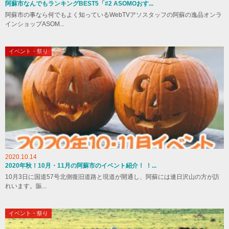
阿蘇市なんでもランキングBEST5「#2 ASOMOおす...
阿蘇市の事なら何でもよく知っているWebTVアソスタッフの阿蘇の逸品オンラ
インショップASOM...
イベント・祭り
2020.10.14
2020年秋！10月・11月の阿蘇市のイベント紹介！ ！...
10月3日に国道57号北側復旧道路と現道が開通し、阿蘇には連日沢山の方が訪
れいます。賑...
イベント・祭り