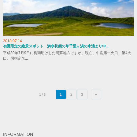
2018.07.14
初夏限定の絶景スポット 満水状態の草千里ヶ浜の水溜まり中...
平成30年7月9日に梅雨明けした阿蘇地方ですが、現在、中岳第一火口、第4火
口、国指定名...
1
2
3
»
1 / 3
INFORMATION