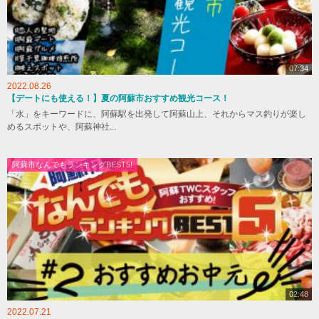
07:34
2022.08.26
【デートにも使える！】夏の阿蘇市おすすめ観光コース！
「水」をキーワードに、阿蘇駅を出発して阿蘇山上、それからマス釣りが楽し
めるスポットや、阿蘇神社...
阿蘇市なんでもランキングBEST5!
02:48
2022.07.21