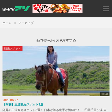
ホーム
アーカイブ
#おすすめ
タグ別アーカイブ:
観光スポット
00:41
2025.06.27
【阿蘇】王道観光スポット3選
阿蘇の王道観光スポット3選！ 日本が誇る絶景が阿蘇に！ ・ ①草千里ヶ浜 Ὄ...