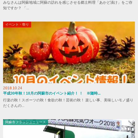
みなさんは阿蘇地域に阿蘇の訪れを感じさせる郷土料理「あかど漬け」をご存
知ですか？ 「...
イベント・祭り
2018.10.24
平成30年秋！10月の阿蘇市のイベント紹介！ ！ ※随時...
行楽の秋！スポーツの秋！食欲の秋！芸術の秋！ 楽しい事、美味しいモノ盛り
だくさんの...
阿蘇市フラッシュニュース