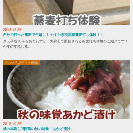
2018.12.28
自分で打った蕎麦で年越し！ やすらぎ交流館蕎麦打ち体験！！
さぁ平成30年もあとわずか！阿蘇市で開催される蕎麦打ち体験のご紹介です！
今年の年越し蕎...
グルメスポット・商品
2018.10.26
畑の馬刺し?!阿蘇の秋の味覚「あかど漬け」