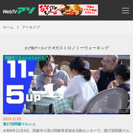
ホーム
アーカイブ
#ガストロノミーウォーキング
タグ別アーカイブ:
阿蘇市フラッシュニュース
01:29
2024.11.05
第27回阿蘇マルシェ
令和6年11月4日、阿蘇市小里の阿蘇草原保全活動センターで、第27回阿蘇マル