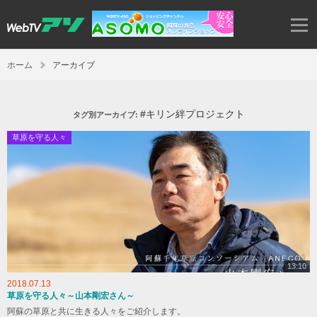
ホーム
アーカイブ
#キリン絆プロジェクト
タグ別アーカイブ:
草原を守る人々
13:10
2018.07.13
草原を守る人々～山本剛宏さん～
阿蘇の草原と共に生きる人々をご紹介します。