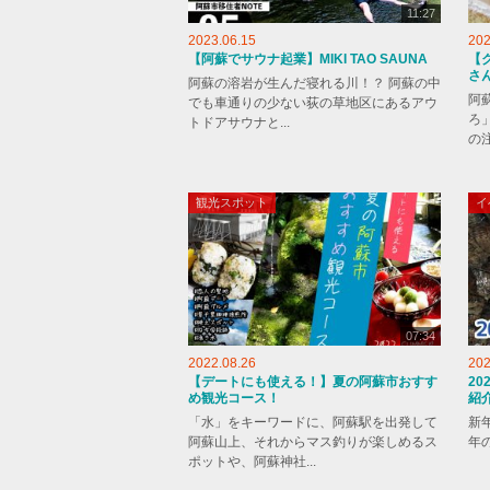
11:27
2023.06.15
202
【阿蘇でサウナ起業】MIKI TAO SAUNA
【
さん
阿蘇の溶岩が生んだ寝れる川！？ 阿蘇の中
阿
でも車通りの少ない荻の草地区にあるアウ
ろ
トドアサウナと...
の注
観光スポット
イ
07:34
2022.08.26
202
【デートにも使える！】夏の阿蘇市おすす
2
め観光コース！
紹介
「水」をキーワードに、阿蘇駅を出発して
新
阿蘇山上、それからマス釣りが楽しめるス
年の
ポットや、阿蘇神社...