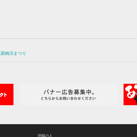
高原納涼まつり
阿蘇の人