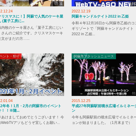
03:31
01
2.12.24
2022.12.19
クリスマスに！】阿蘇で人気のケーキ屋
阿蘇キャンドルナイト2022 in 乙姫
 (菓子工房に...
令和４年12月16日から阿蘇市乙姫のコ
蘇内牧のケーキ屋さん「菓子工房にじい
ギリゾートで「阿蘇キャンドルナイト
」さんのご紹介です。クリスマスケーキ
2022 in 乙姫...
文がまだの方…...
ベント・祭り
阿蘇市フラッシュニュース
01
2.01.04
2015.12.25
022年冬！1月・2月の阿蘇市のイベント
平成27年阿蘇駅前噴水広場イルミネー
！ ！※随...
ン
年あけましておめでとうございます！ 今
今年も阿蘇駅前の噴水広場でイルミネ
WebTVアソもどうぞ宜しくお願い...
ョンが始まりました。（1月末まで）