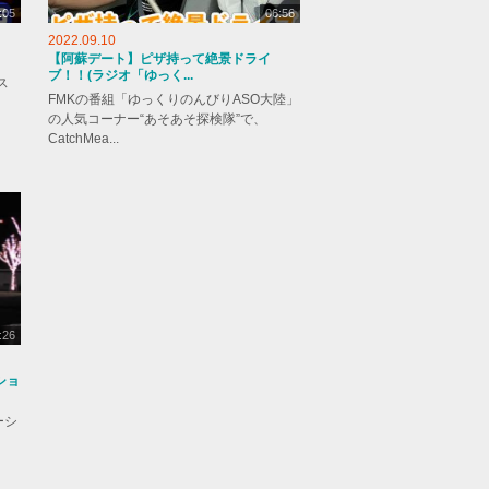
:05
06:56
2022.09.10
【阿蘇デート】ピザ持って絶景ドライ
ブ！！(ラジオ「ゆっく...
ス
FMKの番組「ゆっくりのんびりASO大陸」
の人気コーナー“あそあそ探検隊”で、
CatchMea...
:26
ショ
ーシ