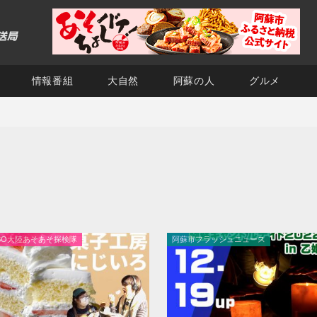
情報番組
大自然
阿蘇の人
グルメ
SO大陸あそあそ探検隊
阿蘇市フラッシュニュース