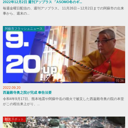
2022年12月2日 週刊アソプラス 「ASOMO冬のギ...
毎週金曜日配信の、週刊アソプラス。 11月26日～12月2日までの阿蘇市の出来
事から、週末の...
阿蘇市フラッシュニュース
01:26
2022.09.20
西巌殿寺奥之院が完成 奉告法要
令和4年9月17日、熊本地震や阿蘇中岳の噴火で被災した西巌殿寺奥の院の本堂
がこの程出来上がり、...
観光スポット