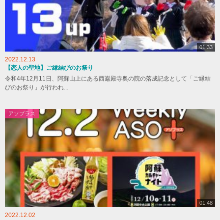
01:33
2022.12.13
【恋人の聖地】ご縁結びのお祭り
令和4年12月11日、阿蘇山上にある西巌殿寺奥の院の落成記念として「ご縁結
びのお祭り」が行われ...
アソプラス
01:48
2022.12.02