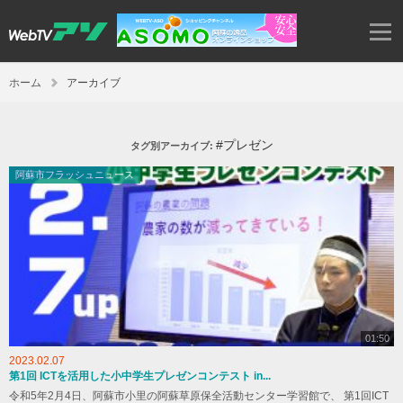
ホーム
アーカイブ
#プレゼン
タグ別アーカイブ:
阿蘇市フラッシュニュース
01:50
2023.02.07
第1回 ICTを活用した小中学生プレゼンコンテスト in...
令和5年2月4日、阿蘇市小里の阿蘇草原保全活動センター学習館で、 第1回ICT