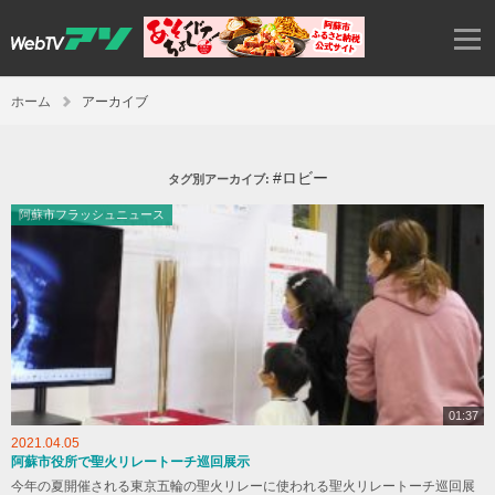
ホーム
アーカイブ
#ロビー
タグ別アーカイブ:
阿蘇市フラッシュニュース
01:37
2021.04.05
阿蘇市役所で聖火リレートーチ巡回展示
今年の夏開催される東京五輪の聖火リレーに使われる聖火リレートーチ巡回展