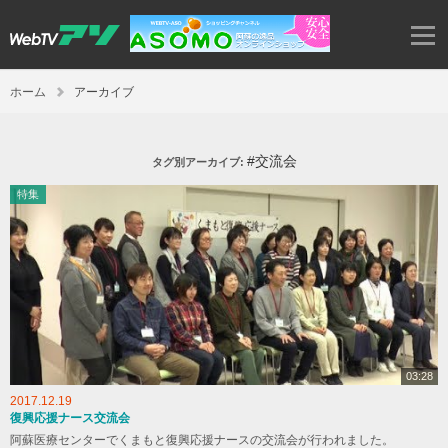
ホーム
アーカイブ
#交流会
タグ別アーカイブ:
特集
03:28
2017.12.19
復興応援ナース交流会
阿蘇医療センターでくまもと復興応援ナースの交流会が行われました。