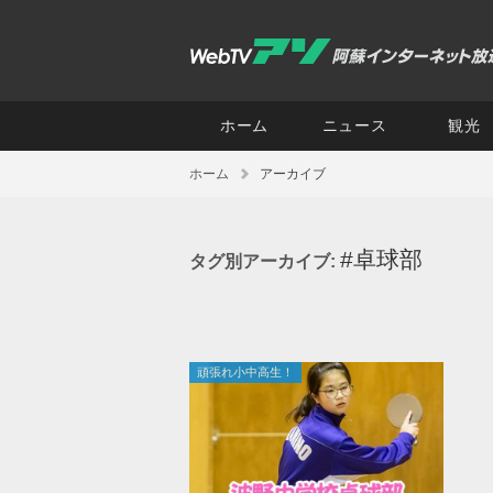
ホーム
ニュース
観光
ホーム
アーカイブ
#卓球部
タグ別アーカイブ:
頑張れ小中高生！