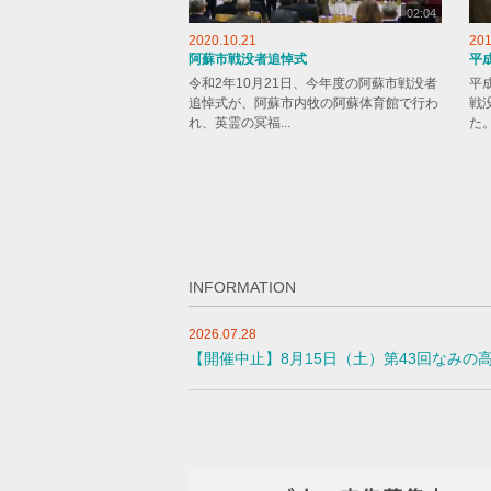
02:04
2020.10.21
201
阿蘇市戦没者追悼式
平
令和2年10月21日、今年度の阿蘇市戦没者
平
追悼式が、阿蘇市内牧の阿蘇体育館で行わ
戦
れ、英霊の冥福...
た
INFORMATION
2026.07.28
【開催中止】8月15日（土）第43回なみの