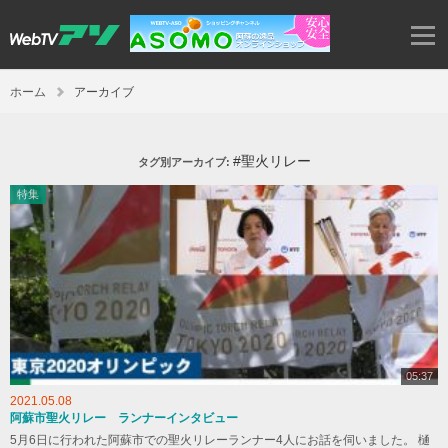
ホーム
アーカイブ
#聖火リレー
タグ別アーカイブ:
特集
05:37
2021.05.08
阿蘇市聖火リレー ランナーインタビュー
5月6日に行われた阿蘇市での聖火リレーランナー4人にお話を伺いました。 樋