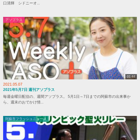
口清輝 シドニーオ...
アソプラス
01:44
2021.05.07
2021年5月7日 週刊アソプラス
毎週金曜日配信の、週間アソプラス。 5月1日～7日までの阿蘇市の出来事か
ら、週末のおでかけ情...
阿蘇市フラッシュニュース